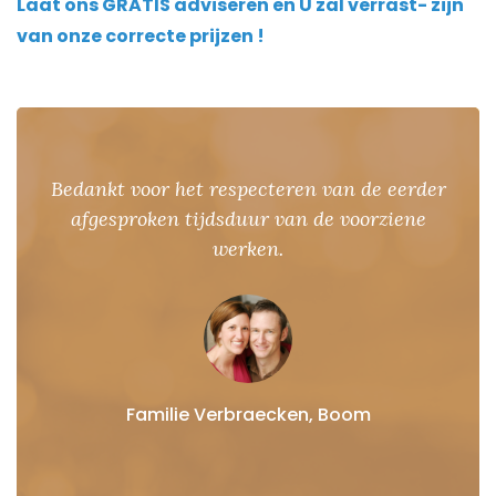
Laat ons GRATIS adviseren en U zal verrast- zijn
van onze correcte prijzen !
rder
Men had ons aldiva-works aangeraden voo
ne
vochtproblemen en terecht. Van offerte tot
factuur een aangename ervaring.
Familie Van Genechten, Mechelen