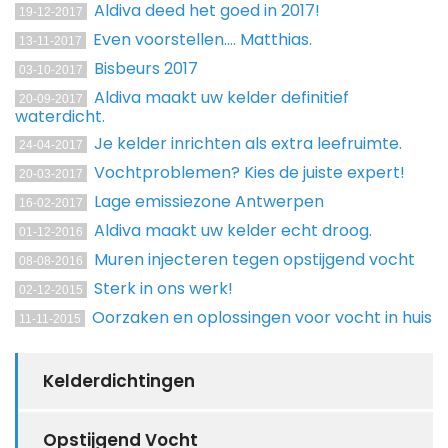
Aldiva deed het goed in 2017!
19-12-2017
Even voorstellen.... Matthias.
13-11-2017
Bisbeurs 2017
03-10-2017
Aldiva maakt uw kelder definitief
20-09-2017
waterdicht.
Je kelder inrichten als extra leefruimte.
24-04-2017
Vochtproblemen? Kies de juiste expert!
20-03-2017
Lage emissiezone Antwerpen
16-02-2017
Aldiva maakt uw kelder echt droog.
01-12-2016
Muren injecteren tegen opstijgend vocht
08-08-2016
Sterk in ons werk!
02-12-2015
Oorzaken en oplossingen voor vocht in huis
11-11-2015
Kelderdichtingen
Opstijgend Vocht