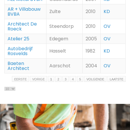
AR + Villabouw
Zulte
2010
KD
BVBA
Architect De
Steendorp
2010
OV
Roeck
Atelier 25
Edegem
2005
OV
Autobedrijf
Hasselt
1982
KD
Rosvelds
Baeten
Aarschot
2004
OV
Architect
EERSTE
VORIGE
1
2
3
4
5
VOLGENDE
LAATSTE