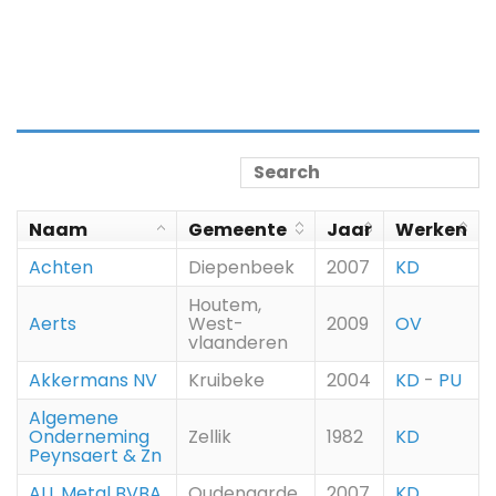
Naam
Gemeente
Jaar
Werken
Achten
Diepenbeek
2007
KD
Houtem,
Aerts
West-
2009
OV
vlaanderen
Akkermans NV
Kruibeke
2004
KD
-
PU
Algemene
Onderneming
Zellik
1982
KD
Peynsaert & Zn
ALL Metal BVBA
Oudenaarde
2007
KD