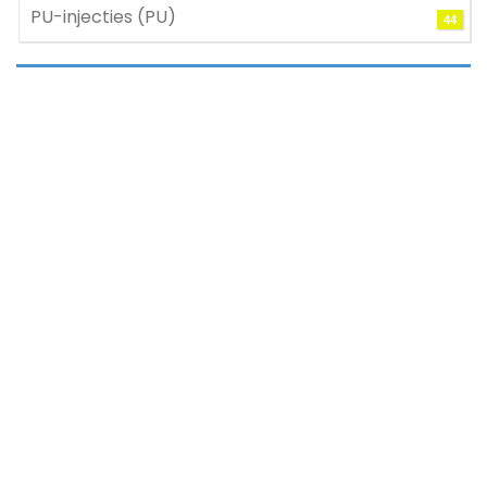
PU-injecties (PU)
44