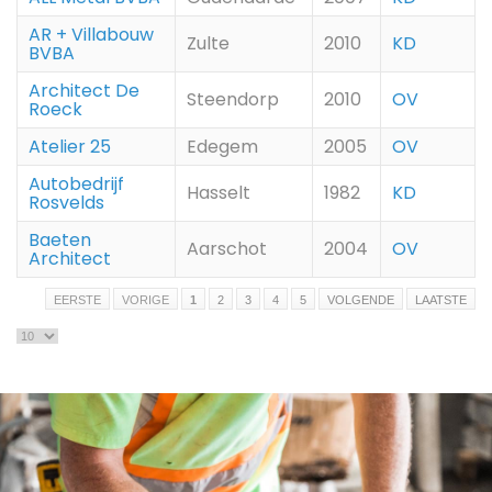
AR + Villabouw
Zulte
2010
KD
BVBA
Architect De
Steendorp
2010
OV
Roeck
Atelier 25
Edegem
2005
OV
Autobedrijf
Hasselt
1982
KD
Rosvelds
Baeten
Aarschot
2004
OV
Architect
EERSTE
VORIGE
1
2
3
4
5
VOLGENDE
LAATSTE