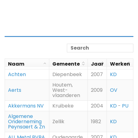
Naam
Gemeente
Jaar
Werken
Achten
Diepenbeek
2007
KD
Houtem,
Aerts
West-
2009
OV
vlaanderen
Akkermans NV
Kruibeke
2004
KD
-
PU
Algemene
Onderneming
Zellik
1982
KD
Peynsaert & Zn
ALL Metal BVBA
Oudenaarde
2007
KD