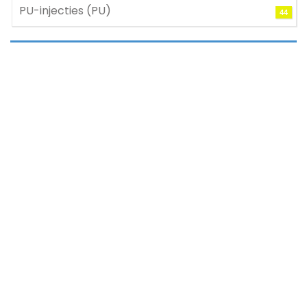
PU-injecties (PU)
44