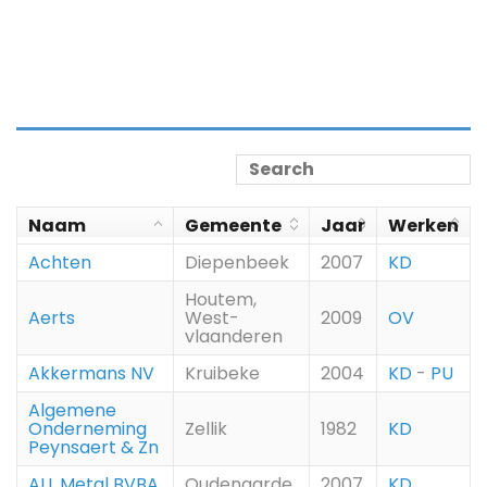
Naam
Gemeente
Jaar
Werken
Achten
Diepenbeek
2007
KD
Houtem,
Aerts
West-
2009
OV
vlaanderen
Akkermans NV
Kruibeke
2004
KD
-
PU
Algemene
Onderneming
Zellik
1982
KD
Peynsaert & Zn
ALL Metal BVBA
Oudenaarde
2007
KD