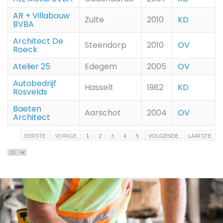
AR + Villabouw
Zulte
2010
KD
BVBA
Architect De
Steendorp
2010
OV
Roeck
Atelier 25
Edegem
2005
OV
Autobedrijf
Hasselt
1982
KD
Rosvelds
Baeten
Aarschot
2004
OV
Architect
EERSTE
VORIGE
1
2
3
4
5
VOLGENDE
LAATSTE