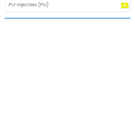
PU-injecties (PU)
44