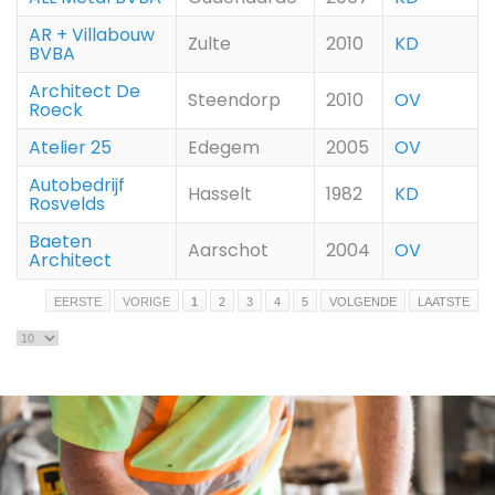
AR + Villabouw
Zulte
2010
KD
BVBA
Architect De
Steendorp
2010
OV
Roeck
Atelier 25
Edegem
2005
OV
Autobedrijf
Hasselt
1982
KD
Rosvelds
Baeten
Aarschot
2004
OV
Architect
EERSTE
VORIGE
1
2
3
4
5
VOLGENDE
LAATSTE