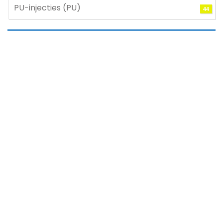
PU-injecties (PU)
44