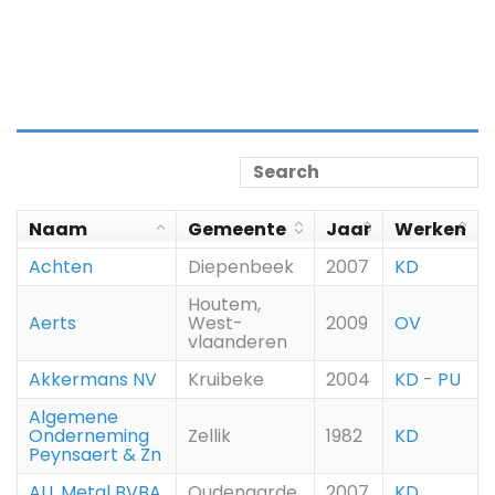
Naam
Gemeente
Jaar
Werken
Achten
Diepenbeek
2007
KD
Houtem,
Aerts
West-
2009
OV
vlaanderen
Akkermans NV
Kruibeke
2004
KD
-
PU
Algemene
Onderneming
Zellik
1982
KD
Peynsaert & Zn
ALL Metal BVBA
Oudenaarde
2007
KD