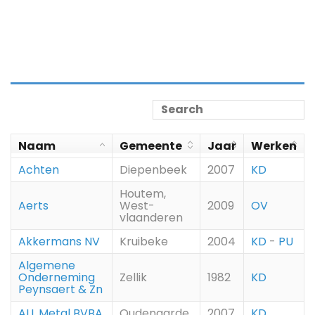
Naam
Gemeente
Jaar
Werken
Achten
Diepenbeek
2007
KD
Houtem,
Aerts
West-
2009
OV
vlaanderen
Akkermans NV
Kruibeke
2004
KD
-
PU
Algemene
Onderneming
Zellik
1982
KD
Peynsaert & Zn
ALL Metal BVBA
Oudenaarde
2007
KD