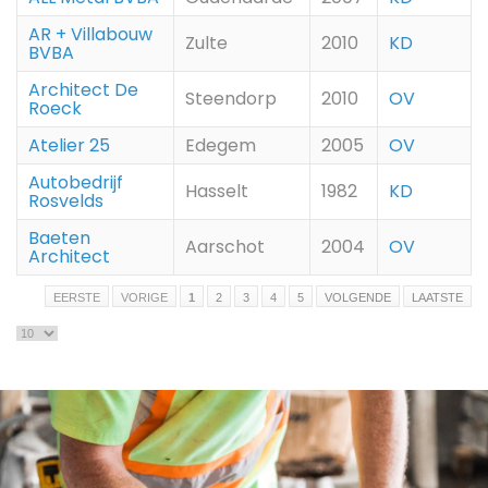
AR + Villabouw
Zulte
2010
KD
BVBA
Architect De
Steendorp
2010
OV
Roeck
Atelier 25
Edegem
2005
OV
Autobedrijf
Hasselt
1982
KD
Rosvelds
Baeten
Aarschot
2004
OV
Architect
EERSTE
VORIGE
1
2
3
4
5
VOLGENDE
LAATSTE