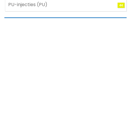
PU-injecties (PU)
44