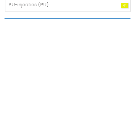
PU-injecties (PU)
44