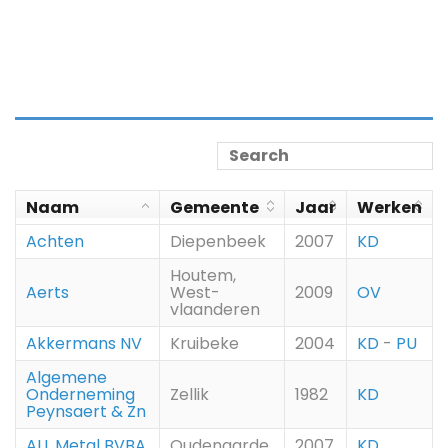
Naam
Gemeente
Jaar
Werken
Achten
Diepenbeek
2007
KD
Houtem,
Aerts
West-
2009
OV
vlaanderen
Akkermans NV
Kruibeke
2004
KD
-
PU
Algemene
Onderneming
Zellik
1982
KD
Peynsaert & Zn
ALL Metal BVBA
Oudenaarde
2007
KD