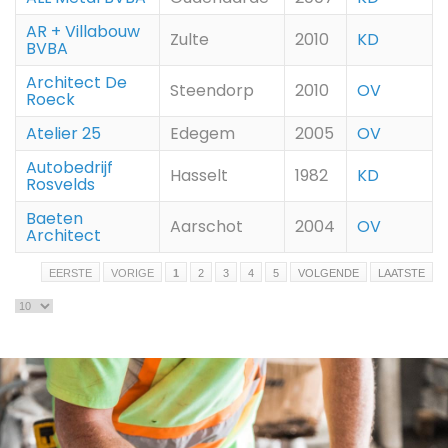
AR + Villabouw
Zulte
2010
KD
BVBA
Architect De
Steendorp
2010
OV
Roeck
Atelier 25
Edegem
2005
OV
Autobedrijf
Hasselt
1982
KD
Rosvelds
Baeten
Aarschot
2004
OV
Architect
EERSTE
VORIGE
1
2
3
4
5
VOLGENDE
LAATSTE