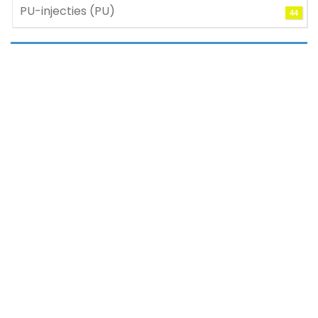
PU-injecties (PU)
44