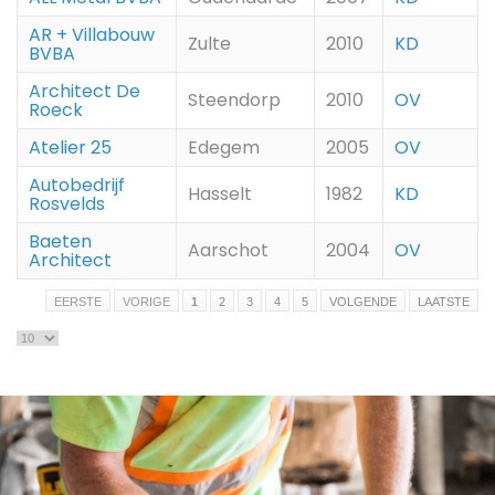
AR + Villabouw
Zulte
2010
KD
BVBA
Architect De
Steendorp
2010
OV
Roeck
Atelier 25
Edegem
2005
OV
Autobedrijf
Hasselt
1982
KD
Rosvelds
Baeten
Aarschot
2004
OV
Architect
EERSTE
VORIGE
1
2
3
4
5
VOLGENDE
LAATSTE