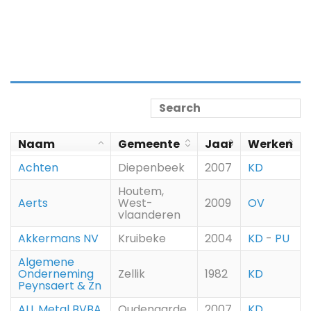
Naam
Gemeente
Jaar
Werken
Achten
Diepenbeek
2007
KD
Houtem,
Aerts
West-
2009
OV
vlaanderen
Akkermans NV
Kruibeke
2004
KD
-
PU
Algemene
Onderneming
Zellik
1982
KD
Peynsaert & Zn
ALL Metal BVBA
Oudenaarde
2007
KD