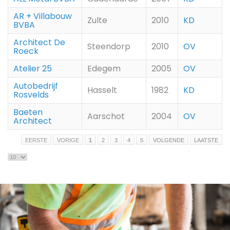
AR + Villabouw
Zulte
2010
KD
BVBA
Architect De
Steendorp
2010
OV
Roeck
Atelier 25
Edegem
2005
OV
Autobedrijf
Hasselt
1982
KD
Rosvelds
Baeten
Aarschot
2004
OV
Architect
EERSTE
VORIGE
1
2
3
4
5
VOLGENDE
LAATSTE