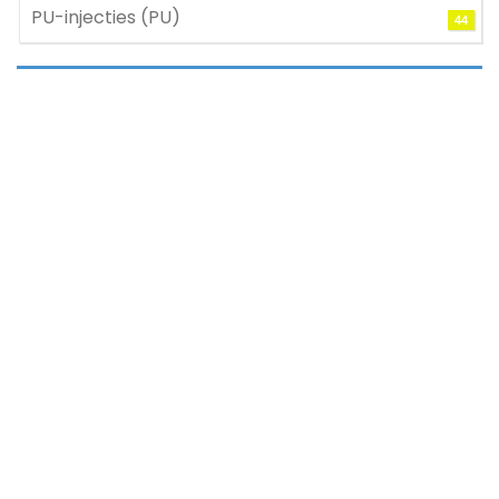
PU-injecties (PU)
44