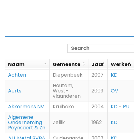
Naam
Gemeente
Jaar
Werken
Achten
Diepenbeek
2007
KD
Houtem,
Aerts
West-
2009
OV
vlaanderen
Akkermans NV
Kruibeke
2004
KD
-
PU
Algemene
Onderneming
Zellik
1982
KD
Peynsaert & Zn
ALL Metal BVBA
Oudenaarde
2007
KD