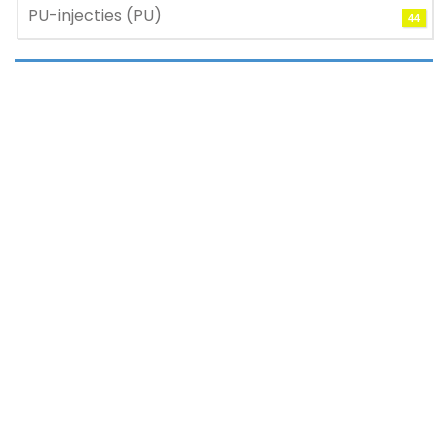
PU-injecties (PU)
44