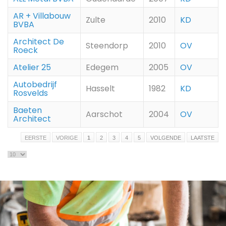
AR + Villabouw
Zulte
2010
KD
BVBA
Architect De
Steendorp
2010
OV
Roeck
Atelier 25
Edegem
2005
OV
Autobedrijf
Hasselt
1982
KD
Rosvelds
Baeten
Aarschot
2004
OV
Architect
EERSTE
VORIGE
1
2
3
4
5
VOLGENDE
LAATSTE