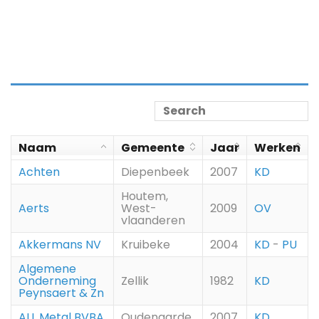
Naam
Gemeente
Jaar
Werken
Achten
Diepenbeek
2007
KD
Houtem,
Aerts
West-
2009
OV
vlaanderen
Akkermans NV
Kruibeke
2004
KD
-
PU
Algemene
Onderneming
Zellik
1982
KD
Peynsaert & Zn
ALL Metal BVBA
Oudenaarde
2007
KD