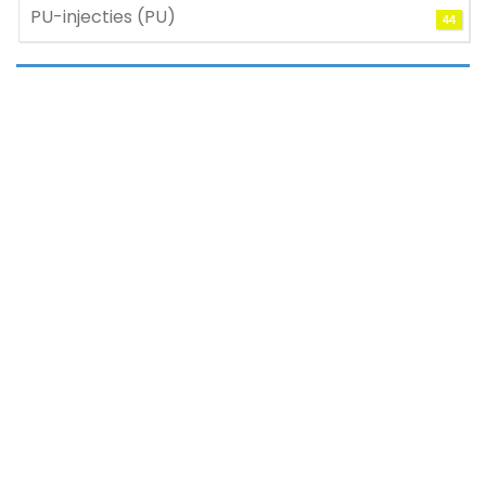
PU-injecties (PU)
44