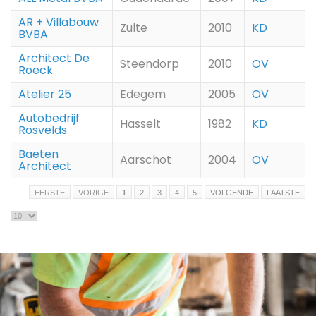
AR + Villabouw
Zulte
2010
KD
BVBA
Architect De
Steendorp
2010
OV
Roeck
Atelier 25
Edegem
2005
OV
Autobedrijf
Hasselt
1982
KD
Rosvelds
Baeten
Aarschot
2004
OV
Architect
EERSTE
VORIGE
1
2
3
4
5
VOLGENDE
LAATSTE