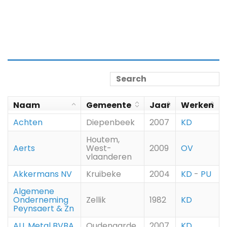
Naam
Gemeente
Jaar
Werken
Achten
Diepenbeek
2007
KD
Houtem,
Aerts
West-
2009
OV
vlaanderen
Akkermans NV
Kruibeke
2004
KD
-
PU
Algemene
Onderneming
Zellik
1982
KD
Peynsaert & Zn
ALL Metal BVBA
Oudenaarde
2007
KD