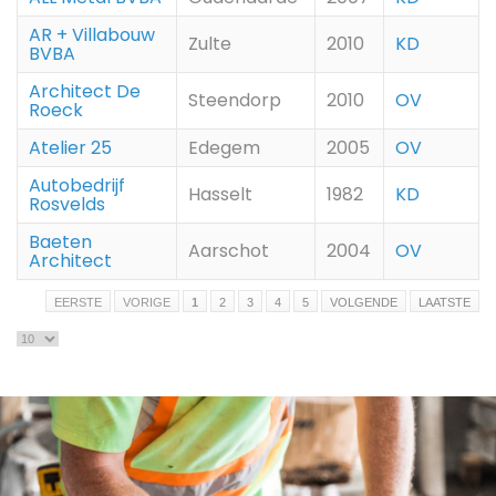
AR + Villabouw
Zulte
2010
KD
BVBA
Architect De
Steendorp
2010
OV
Roeck
Atelier 25
Edegem
2005
OV
Autobedrijf
Hasselt
1982
KD
Rosvelds
Baeten
Aarschot
2004
OV
Architect
EERSTE
VORIGE
1
2
3
4
5
VOLGENDE
LAATSTE