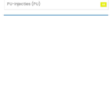
PU-injecties (PU)
44