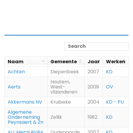
Naam
Gemeente
Jaar
Werken
Achten
Diepenbeek
2007
KD
Houtem,
Aerts
West-
2009
OV
vlaanderen
Akkermans NV
Kruibeke
2004
KD
-
PU
Algemene
Onderneming
Zellik
1982
KD
Peynsaert & Zn
ALL Metal BVBA
Oudenaarde
2007
KD