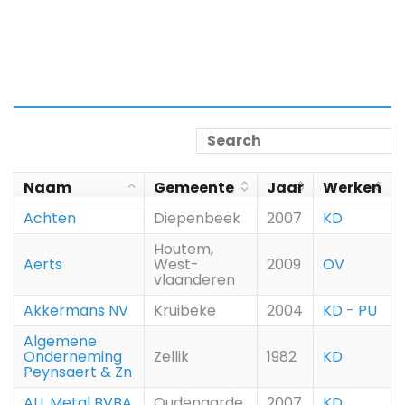
Naam
Gemeente
Jaar
Werken
Achten
Diepenbeek
2007
KD
Houtem,
Aerts
West-
2009
OV
vlaanderen
Akkermans NV
Kruibeke
2004
KD
-
PU
Algemene
Onderneming
Zellik
1982
KD
Peynsaert & Zn
ALL Metal BVBA
Oudenaarde
2007
KD