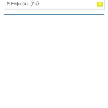
PU-injecties (PU)
44