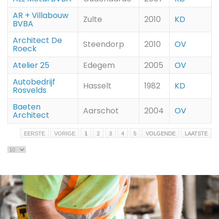
AR + Villabouw
Zulte
2010
KD
BVBA
Architect De
Steendorp
2010
OV
Roeck
Atelier 25
Edegem
2005
OV
Autobedrijf
Hasselt
1982
KD
Rosvelds
Baeten
Aarschot
2004
OV
Architect
EERSTE
VORIGE
1
2
3
4
5
VOLGENDE
LAATSTE