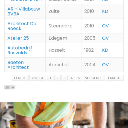
AR + Villabouw
Zulte
2010
KD
BVBA
Architect De
Steendorp
2010
OV
Roeck
Atelier 25
Edegem
2005
OV
Autobedrijf
Hasselt
1982
KD
Rosvelds
Baeten
Aarschot
2004
OV
Architect
EERSTE
VORIGE
1
2
3
4
5
VOLGENDE
LAATSTE