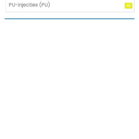
PU-injecties (PU)
44