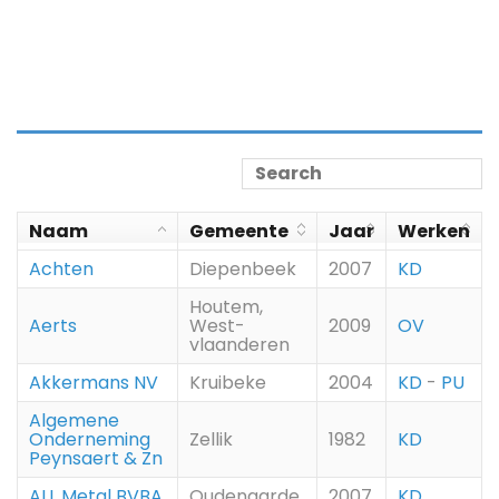
Naam
Gemeente
Jaar
Werken
Achten
Diepenbeek
2007
KD
Houtem,
Aerts
West-
2009
OV
vlaanderen
Akkermans NV
Kruibeke
2004
KD
-
PU
Algemene
Onderneming
Zellik
1982
KD
Peynsaert & Zn
ALL Metal BVBA
Oudenaarde
2007
KD