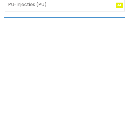
PU-injecties (PU)
44