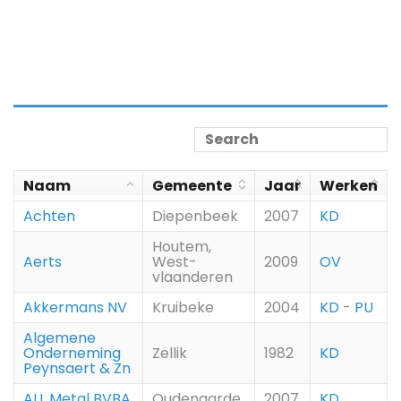
Naam
Gemeente
Jaar
Werken
Achten
Diepenbeek
2007
KD
Houtem,
Aerts
West-
2009
OV
vlaanderen
Akkermans NV
Kruibeke
2004
KD
-
PU
Algemene
Onderneming
Zellik
1982
KD
Peynsaert & Zn
ALL Metal BVBA
Oudenaarde
2007
KD