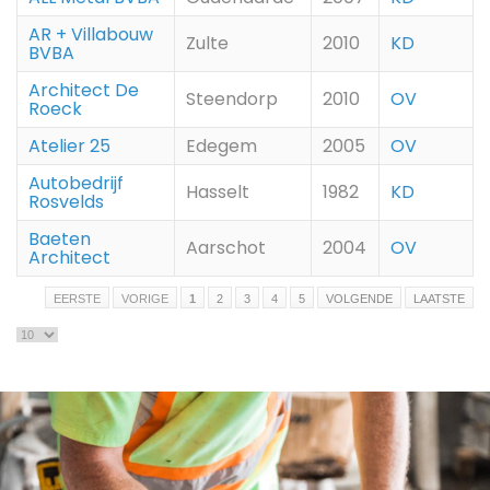
AR + Villabouw
Zulte
2010
KD
BVBA
Architect De
Steendorp
2010
OV
Roeck
Atelier 25
Edegem
2005
OV
Autobedrijf
Hasselt
1982
KD
Rosvelds
Baeten
Aarschot
2004
OV
Architect
EERSTE
VORIGE
1
2
3
4
5
VOLGENDE
LAATSTE