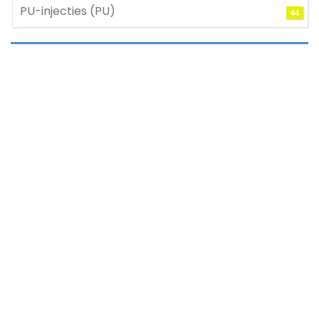
PU-injecties (PU)
44