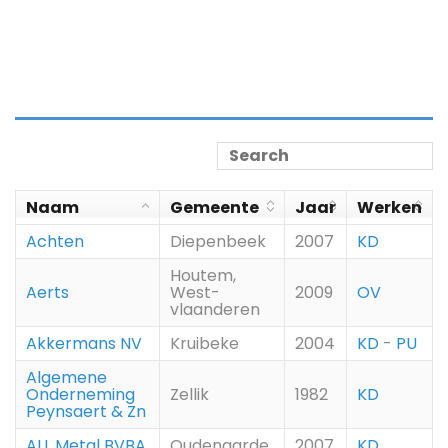
Naam
Gemeente
Jaar
Werken
Achten
Diepenbeek
2007
KD
Houtem,
Aerts
West-
2009
OV
vlaanderen
Akkermans NV
Kruibeke
2004
KD
-
PU
Algemene
Onderneming
Zellik
1982
KD
Peynsaert & Zn
ALL Metal BVBA
Oudenaarde
2007
KD