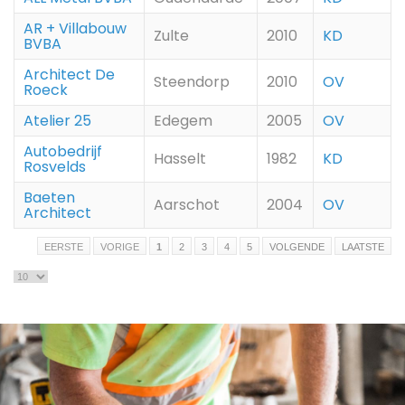
AR + Villabouw
Zulte
2010
KD
BVBA
Architect De
Steendorp
2010
OV
Roeck
Atelier 25
Edegem
2005
OV
Autobedrijf
Hasselt
1982
KD
Rosvelds
Baeten
Aarschot
2004
OV
Architect
EERSTE
VORIGE
1
2
3
4
5
VOLGENDE
LAATSTE