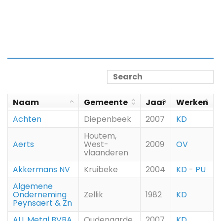
Naam
Gemeente
Jaar
Werken
Achten
Diepenbeek
2007
KD
Houtem,
Aerts
West-
2009
OV
vlaanderen
Akkermans NV
Kruibeke
2004
KD
-
PU
Algemene
Onderneming
Zellik
1982
KD
Peynsaert & Zn
ALL Metal BVBA
Oudenaarde
2007
KD