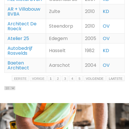
AR + Villabouw
Zulte
2010
KD
BVBA
Architect De
Steendorp
2010
OV
Roeck
Atelier 25
Edegem
2005
OV
Autobedrijf
Hasselt
1982
KD
Rosvelds
Baeten
Aarschot
2004
OV
Architect
EERSTE
VORIGE
1
2
3
4
5
VOLGENDE
LAATSTE