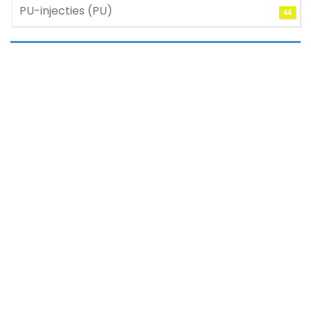
PU-injecties (PU)
44