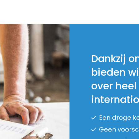
Dankzij o
bieden wi
over heel
internati
Een droge k
Geen voorsch