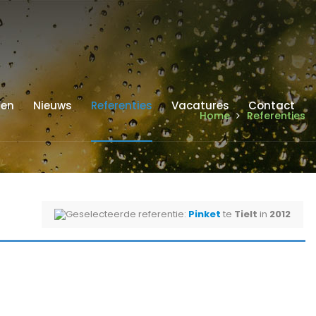
ren
Nieuws
Referenties
Vacatures
Contact
Home
Referenties
Geselecteerde referentie:
Pinket
te
Tielt
in
2012