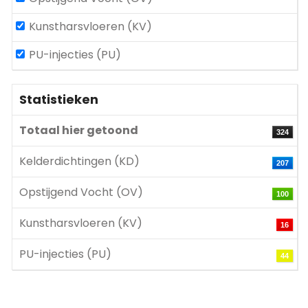
Kunstharsvloeren (KV)
PU-injecties (PU)
Statistieken
Totaal hier getoond
324
Kelderdichtingen (KD)
207
Opstijgend Vocht (OV)
100
Kunstharsvloeren (KV)
16
PU-injecties (PU)
44