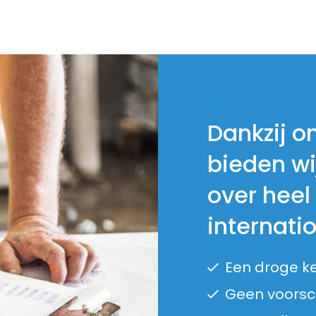
Dankzij o
bieden wi
over heel
internati
Een droge k
Geen voorsch