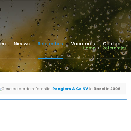
ren
Nieuws
Referenties
Vacatures
Contact
Home
Referenties
Geselecteerde referentie:
Roegiers & Co NV
te
Bazel
in
2006