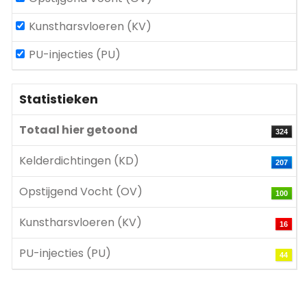
Kunstharsvloeren (KV)
PU-injecties (PU)
Statistieken
Totaal hier getoond
324
Kelderdichtingen (KD)
207
Opstijgend Vocht (OV)
100
Kunstharsvloeren (KV)
16
PU-injecties (PU)
44