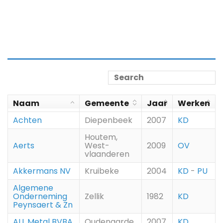
Naam
Gemeente
Jaar
Werken
Achten
Diepenbeek
2007
KD
Houtem,
Aerts
West-
2009
OV
vlaanderen
Akkermans NV
Kruibeke
2004
KD
-
PU
Algemene
Onderneming
Zellik
1982
KD
Peynsaert & Zn
ALL Metal BVBA
Oudenaarde
2007
KD