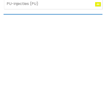
PU-injecties (PU)
44