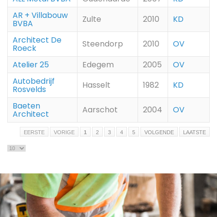
AR + Villabouw
Zulte
2010
KD
BVBA
Architect De
Steendorp
2010
OV
Roeck
Atelier 25
Edegem
2005
OV
Autobedrijf
Hasselt
1982
KD
Rosvelds
Baeten
Aarschot
2004
OV
Architect
EERSTE
VORIGE
1
2
3
4
5
VOLGENDE
LAATSTE