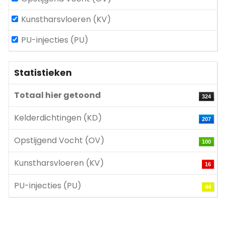
Kunstharsvloeren (KV)
PU-injecties (PU)
Statistieken
Totaal hier getoond
324
Kelderdichtingen (KD)
207
Opstijgend Vocht (OV)
100
Kunstharsvloeren (KV)
16
PU-injecties (PU)
44