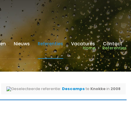
ren
Nieuws
Referenties
Vacatures
Contact
Home
Referenties
Geselecteerde referentie:
Descamps
te
Knokke
in
2008