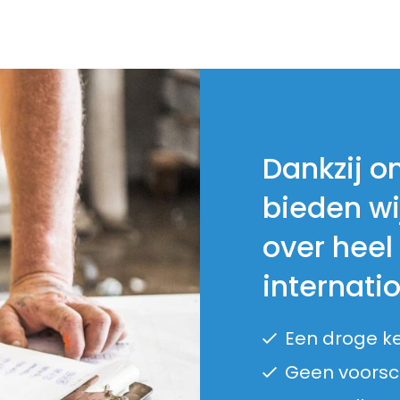
Dankzij o
bieden wi
over heel
internati
Een droge k
Geen voorsch