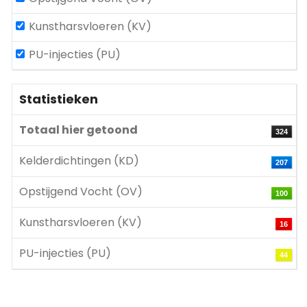
Kunstharsvloeren (KV)
PU-injecties (PU)
Statistieken
Totaal hier getoond
324
Kelderdichtingen (KD)
207
Opstijgend Vocht (OV)
100
Kunstharsvloeren (KV)
16
PU-injecties (PU)
44