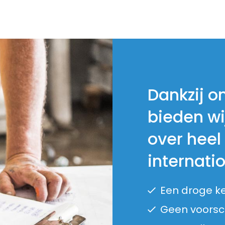
Dankzij o
bieden wi
over heel
internati
Een droge k
Geen voorsch