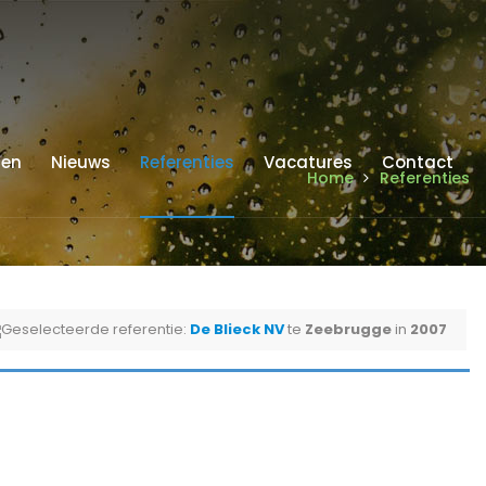
ren
Nieuws
Referenties
Vacatures
Contact
Home
Referenties
Geselecteerde referentie:
De Blieck NV
te
Zeebrugge
in
2007