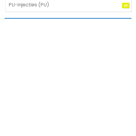
PU-injecties (PU)
44