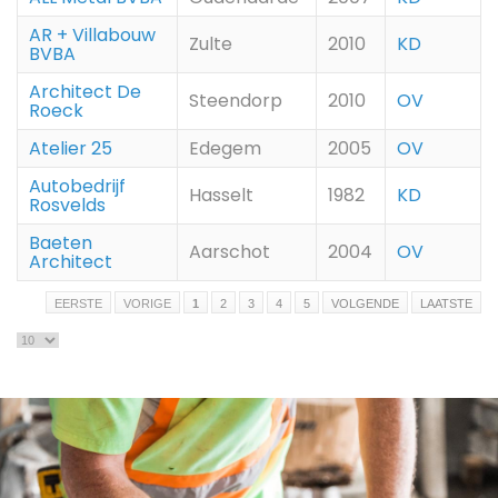
AR + Villabouw
Zulte
2010
KD
BVBA
Architect De
Steendorp
2010
OV
Roeck
Atelier 25
Edegem
2005
OV
Autobedrijf
Hasselt
1982
KD
Rosvelds
Baeten
Aarschot
2004
OV
Architect
EERSTE
VORIGE
1
2
3
4
5
VOLGENDE
LAATSTE