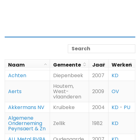
Naam
Gemeente
Jaar
Werken
Achten
Diepenbeek
2007
KD
Houtem,
Aerts
West-
2009
OV
vlaanderen
Akkermans NV
Kruibeke
2004
KD
-
PU
Algemene
Onderneming
Zellik
1982
KD
Peynsaert & Zn
ALL Metal BVBA
Oudenaarde
2007
KD