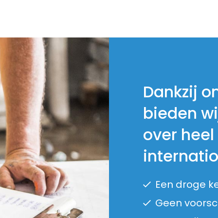
Dankzij o
bieden wi
over heel
internati
Een droge k
Geen voorsch