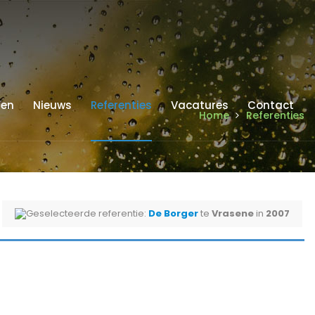
ren
Nieuws
Referenties
Vacatures
Contact
Home
Referenties
Geselecteerde referentie:
De Borger
te
Vrasene
in
2007