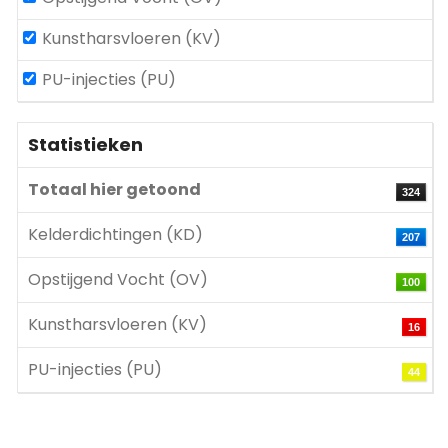
Kunstharsvloeren (KV)
PU-injecties (PU)
Statistieken
Totaal hier getoond
324
Kelderdichtingen (KD)
207
Opstijgend Vocht (OV)
100
Kunstharsvloeren (KV)
16
PU-injecties (PU)
44