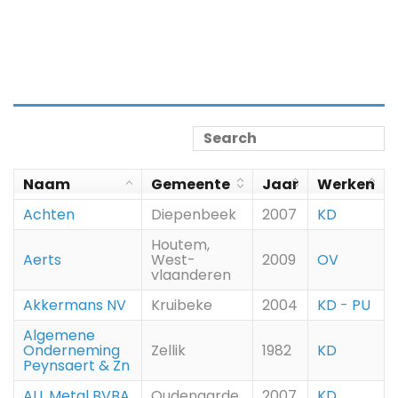
Naam
Gemeente
Jaar
Werken
Achten
Diepenbeek
2007
KD
Houtem,
Aerts
West-
2009
OV
vlaanderen
Akkermans NV
Kruibeke
2004
KD
-
PU
Algemene
Onderneming
Zellik
1982
KD
Peynsaert & Zn
ALL Metal BVBA
Oudenaarde
2007
KD