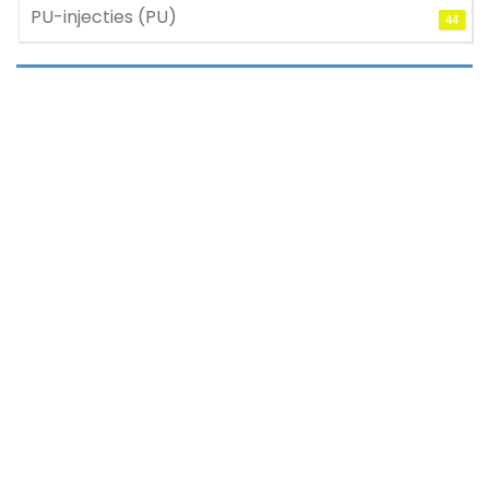
PU-injecties (PU)
44