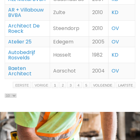
AR + Villabouw
Zulte
2010
KD
BVBA
Architect De
Steendorp
2010
OV
Roeck
Atelier 25
Edegem
2005
OV
Autobedrijf
Hasselt
1982
KD
Rosvelds
Baeten
Aarschot
2004
OV
Architect
EERSTE
VORIGE
1
2
3
4
5
VOLGENDE
LAATSTE