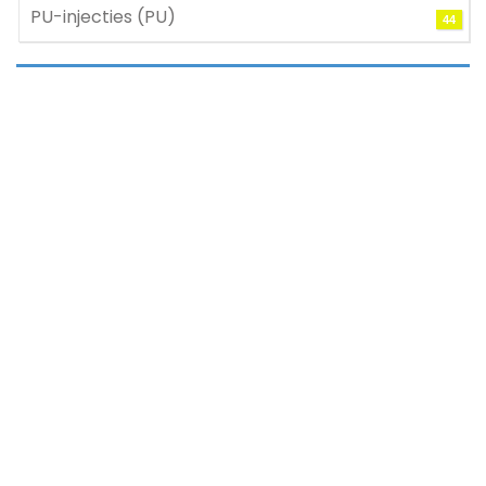
PU-injecties (PU)
44