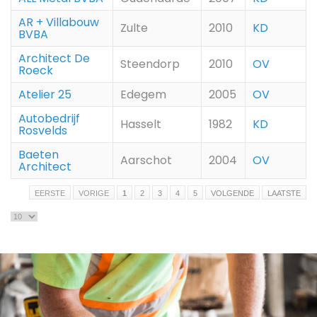
AR + Villabouw
Zulte
2010
KD
BVBA
Architect De
Steendorp
2010
OV
Roeck
Atelier 25
Edegem
2005
OV
Autobedrijf
Hasselt
1982
KD
Rosvelds
Baeten
Aarschot
2004
OV
Architect
EERSTE
VORIGE
1
2
3
4
5
VOLGENDE
LAATSTE