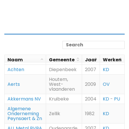
Naam
Gemeente
Jaar
Werken
Achten
Diepenbeek
2007
KD
Houtem,
Aerts
West-
2009
OV
vlaanderen
Akkermans NV
Kruibeke
2004
KD
-
PU
Algemene
Onderneming
Zellik
1982
KD
Peynsaert & Zn
ALL Metal BVBA
Oudenaarde
2007
KD