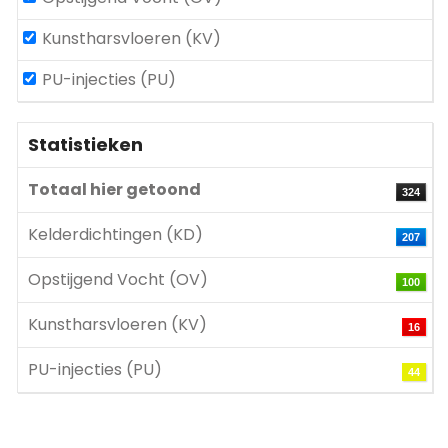
Kunstharsvloeren (KV)
PU-injecties (PU)
Statistieken
Totaal hier getoond
324
Kelderdichtingen (KD)
207
Opstijgend Vocht (OV)
100
Kunstharsvloeren (KV)
16
PU-injecties (PU)
44