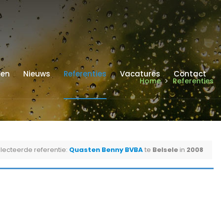
ren
Nieuws
Referenties
Vacatures
Contact
Home
Referenties
lecteerde referentie:
Quasten Benny BVBA
te
Belsele
in
2008