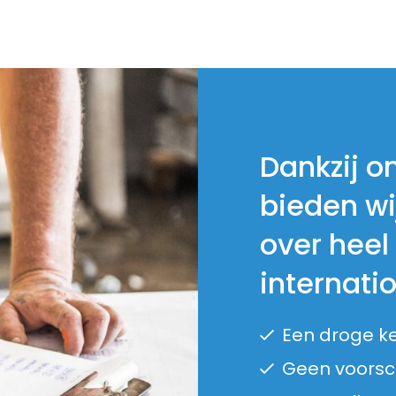
Dankzij o
bieden wi
over heel
internati
Een droge k
Geen voorsch