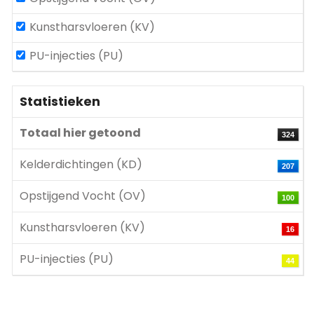
Kunstharsvloeren (KV)
PU-injecties (PU)
Statistieken
Totaal hier getoond
324
Kelderdichtingen (KD)
207
Opstijgend Vocht (OV)
100
Kunstharsvloeren (KV)
16
PU-injecties (PU)
44