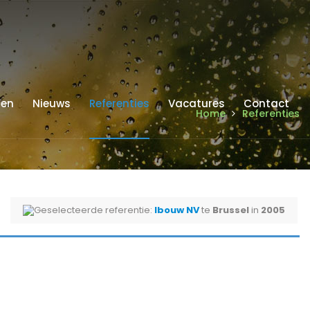
ren
Nieuws
Referenties
Vacatures
Contact
Home
Referenties
Geselecteerde referentie:
Ibouw NV
te
Brussel
in
2005