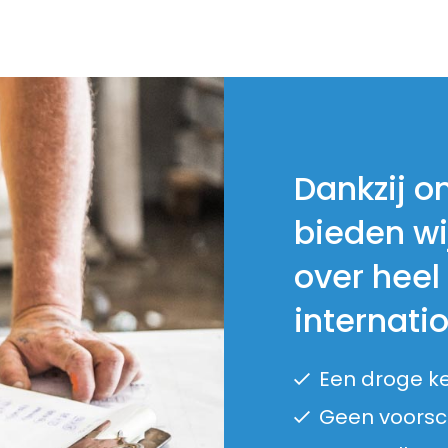
Dankzij o
bieden wi
over heel
internati
Een droge k
Geen voorsch