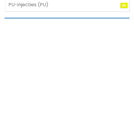
PU-injecties (PU)
44