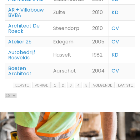
AR + Villabouw
Zulte
2010
KD
BVBA
Architect De
Steendorp
2010
OV
Roeck
Atelier 25
Edegem
2005
OV
Autobedrijf
Hasselt
1982
KD
Rosvelds
Baeten
Aarschot
2004
OV
Architect
EERSTE
VORIGE
1
2
3
4
5
VOLGENDE
LAATSTE