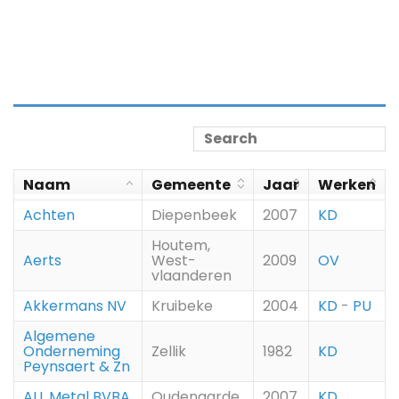
Naam
Gemeente
Jaar
Werken
Achten
Diepenbeek
2007
KD
Houtem,
Aerts
West-
2009
OV
vlaanderen
Akkermans NV
Kruibeke
2004
KD
-
PU
Algemene
Onderneming
Zellik
1982
KD
Peynsaert & Zn
ALL Metal BVBA
Oudenaarde
2007
KD