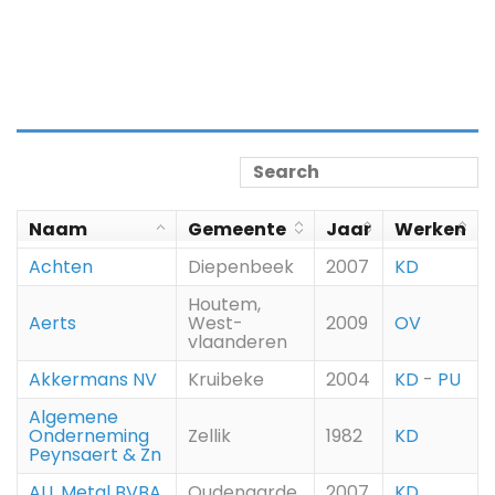
Naam
Gemeente
Jaar
Werken
Achten
Diepenbeek
2007
KD
Houtem,
Aerts
West-
2009
OV
vlaanderen
Akkermans NV
Kruibeke
2004
KD
-
PU
Algemene
Onderneming
Zellik
1982
KD
Peynsaert & Zn
ALL Metal BVBA
Oudenaarde
2007
KD