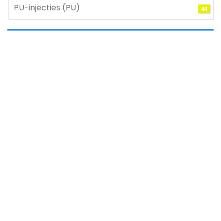
PU-injecties (PU)
44