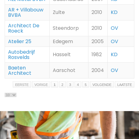
AR + Villabouw
Zulte
2010
KD
BVBA
Architect De
Steendorp
2010
OV
Roeck
Atelier 25
Edegem
2005
OV
Autobedrijf
Hasselt
1982
KD
Rosvelds
Baeten
Aarschot
2004
OV
Architect
EERSTE
VORIGE
1
2
3
4
5
VOLGENDE
LAATSTE