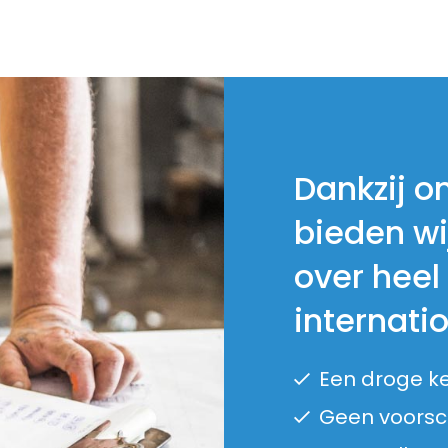
Dankzij o
bieden wi
over heel
internati
Een droge k
Geen voorsch