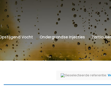
Opstijgend Vocht
Ondergrondse Injecties
Particulie
Geselecteerde referentie:
V