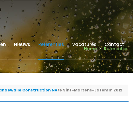
ren
Nieuws
Referenties
Vacatures
Contact
Home
Referenties
andewalle Construction NV
te
Sint-Martens-Latem
in
2012