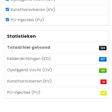
Kunstharsvloeren (KV)
PU-injecties (PU)
Statistieken
Totaal hier getoond
324
Kelderdichtingen (KD)
207
Opstijgend Vocht (OV)
100
Kunstharsvloeren (KV)
16
PU-injecties (PU)
44