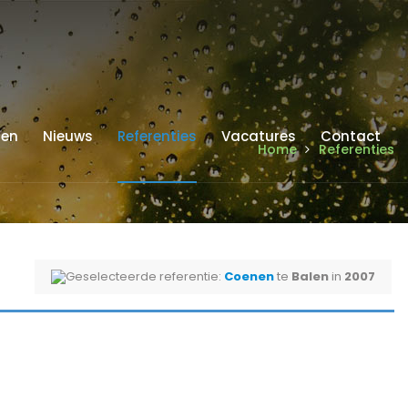
ren
Nieuws
Referenties
Vacatures
Contact
Home
Referenties
Geselecteerde referentie:
Coenen
te
Balen
in
2007