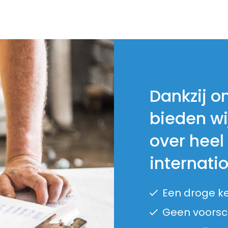
Dankzij o
bieden wi
over heel
internati
Een droge k
Geen voorsch