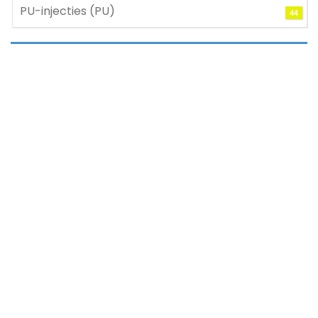
PU-injecties (PU)
44