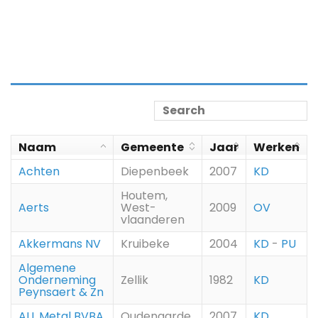
Naam
Gemeente
Jaar
Werken
Achten
Diepenbeek
2007
KD
Houtem,
Aerts
West-
2009
OV
vlaanderen
Akkermans NV
Kruibeke
2004
KD
-
PU
Algemene
Onderneming
Zellik
1982
KD
Peynsaert & Zn
ALL Metal BVBA
Oudenaarde
2007
KD