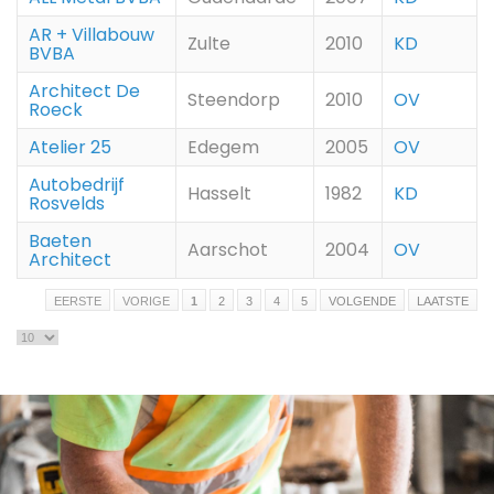
AR + Villabouw
Zulte
2010
KD
BVBA
Architect De
Steendorp
2010
OV
Roeck
Atelier 25
Edegem
2005
OV
Autobedrijf
Hasselt
1982
KD
Rosvelds
Baeten
Aarschot
2004
OV
Architect
EERSTE
VORIGE
1
2
3
4
5
VOLGENDE
LAATSTE