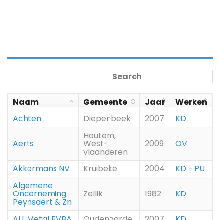
Naam
Gemeente
Jaar
Werken
Achten
Diepenbeek
2007
KD
Houtem,
Aerts
West-
2009
OV
vlaanderen
Akkermans NV
Kruibeke
2004
KD
-
PU
Algemene
Onderneming
Zellik
1982
KD
Peynsaert & Zn
ALL Metal BVBA
Oudenaarde
2007
KD