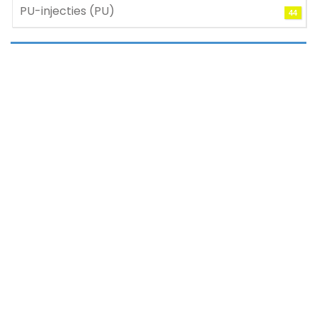
PU-injecties (PU)
44