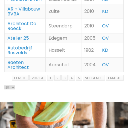
AR + Villabouw
Zulte
2010
KD
BVBA
Architect De
Steendorp
2010
OV
Roeck
Atelier 25
Edegem
2005
OV
Autobedrijf
Hasselt
1982
KD
Rosvelds
Baeten
Aarschot
2004
OV
Architect
EERSTE
VORIGE
1
2
3
4
5
VOLGENDE
LAATSTE