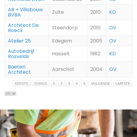
AR + Villabouw
Zulte
2010
KD
BVBA
Architect De
Steendorp
2010
OV
Roeck
Atelier 25
Edegem
2005
OV
Autobedrijf
Hasselt
1982
KD
Rosvelds
Baeten
Aarschot
2004
OV
Architect
EERSTE
VORIGE
1
2
3
4
5
VOLGENDE
LAATSTE