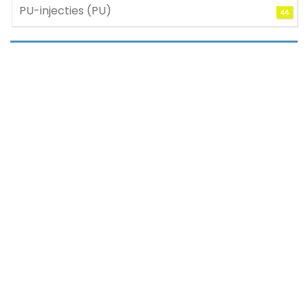
PU-injecties (PU)
44