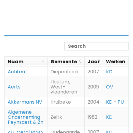
Naam
Gemeente
Jaar
Werken
Achten
Diepenbeek
2007
KD
Houtem,
Aerts
West-
2009
OV
vlaanderen
Akkermans NV
Kruibeke
2004
KD
-
PU
Algemene
Onderneming
Zellik
1982
KD
Peynsaert & Zn
ALL Metal BVBA
Oudenaarde
2007
KD