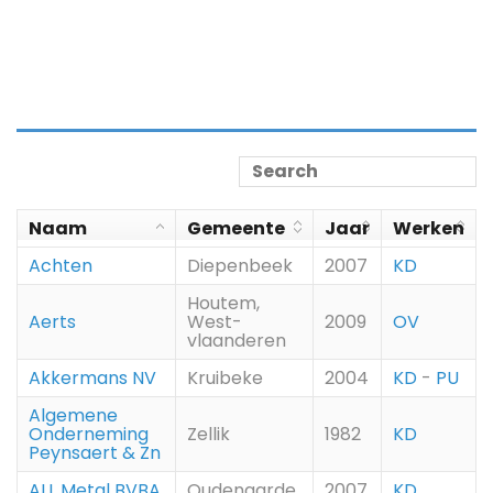
Naam
Gemeente
Jaar
Werken
Achten
Diepenbeek
2007
KD
Houtem,
Aerts
West-
2009
OV
vlaanderen
Akkermans NV
Kruibeke
2004
KD
-
PU
Algemene
Onderneming
Zellik
1982
KD
Peynsaert & Zn
ALL Metal BVBA
Oudenaarde
2007
KD