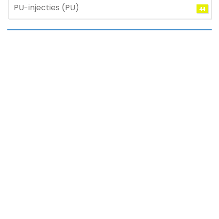
PU-injecties (PU)
44