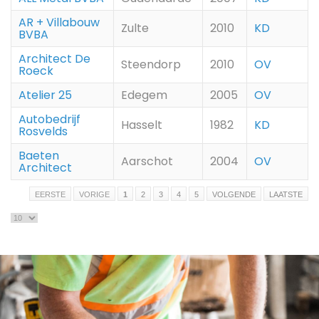
AR + Villabouw
Zulte
2010
KD
BVBA
Architect De
Steendorp
2010
OV
Roeck
Atelier 25
Edegem
2005
OV
Autobedrijf
Hasselt
1982
KD
Rosvelds
Baeten
Aarschot
2004
OV
Architect
EERSTE
VORIGE
1
2
3
4
5
VOLGENDE
LAATSTE