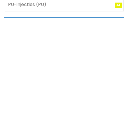
PU-injecties (PU)
44