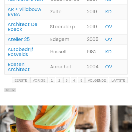
AR + Villabouw
Zulte
2010
KD
BVBA
Architect De
Steendorp
2010
OV
Roeck
Atelier 25
Edegem
2005
OV
Autobedrijf
Hasselt
1982
KD
Rosvelds
Baeten
Aarschot
2004
OV
Architect
EERSTE
VORIGE
1
2
3
4
5
VOLGENDE
LAATSTE