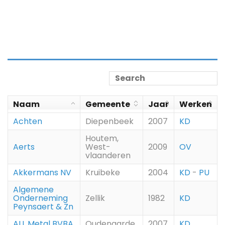
Naam
Gemeente
Jaar
Werken
Achten
Diepenbeek
2007
KD
Houtem,
Aerts
West-
2009
OV
vlaanderen
Akkermans NV
Kruibeke
2004
KD
-
PU
Algemene
Onderneming
Zellik
1982
KD
Peynsaert & Zn
ALL Metal BVBA
Oudenaarde
2007
KD