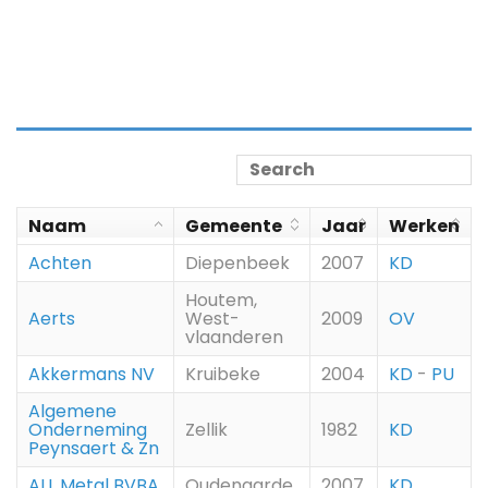
Naam
Gemeente
Jaar
Werken
Achten
Diepenbeek
2007
KD
Houtem,
Aerts
West-
2009
OV
vlaanderen
Akkermans NV
Kruibeke
2004
KD
-
PU
Algemene
Onderneming
Zellik
1982
KD
Peynsaert & Zn
ALL Metal BVBA
Oudenaarde
2007
KD