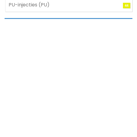
PU-injecties (PU)
44