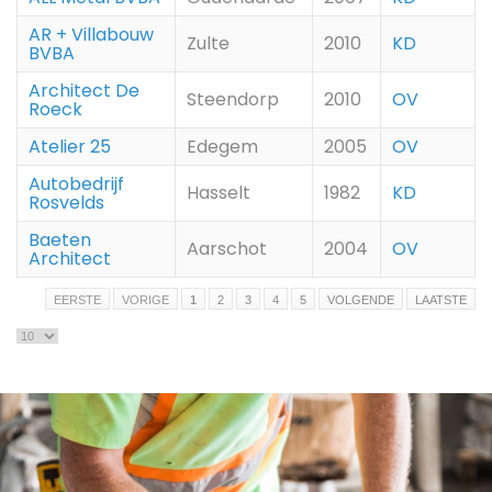
AR + Villabouw
Zulte
2010
KD
BVBA
Architect De
Steendorp
2010
OV
Roeck
Atelier 25
Edegem
2005
OV
Autobedrijf
Hasselt
1982
KD
Rosvelds
Baeten
Aarschot
2004
OV
Architect
EERSTE
VORIGE
1
2
3
4
5
VOLGENDE
LAATSTE