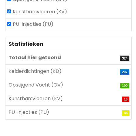
Kunstharsvloeren (KV)
PU-injecties (PU)
Statistieken
Totaal hier getoond
324
Kelderdichtingen (KD)
207
Opstijgend Vocht (OV)
100
Kunstharsvloeren (KV)
16
PU-injecties (PU)
44