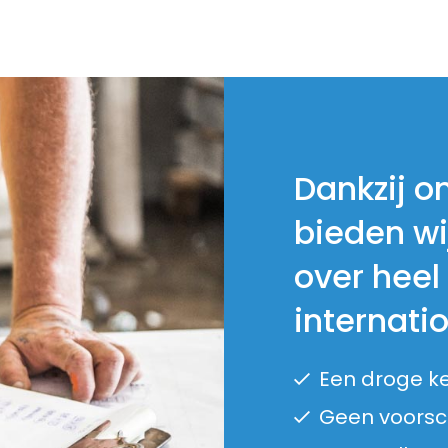
Dankzij o
bieden wi
over heel
internati
Een droge k
Geen voorsch