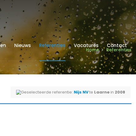
ren
Nieuws
Referenties
Vacatures
Contact
Home
Referenties
Geselecteerde referentie:
Nijs NV
te
Laarne
in
2008