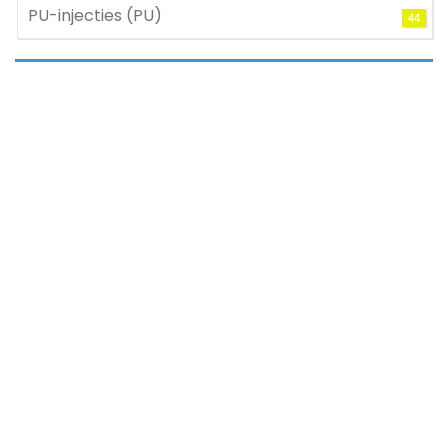
PU-injecties (PU)
44