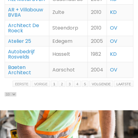
AR + Villabouw
Zulte
2010
KD
BVBA
Architect De
Steendorp
2010
OV
Roeck
Atelier 25
Edegem
2005
OV
Autobedrijf
Hasselt
1982
KD
Rosvelds
Baeten
Aarschot
2004
OV
Architect
EERSTE
VORIGE
1
2
3
4
5
VOLGENDE
LAATSTE