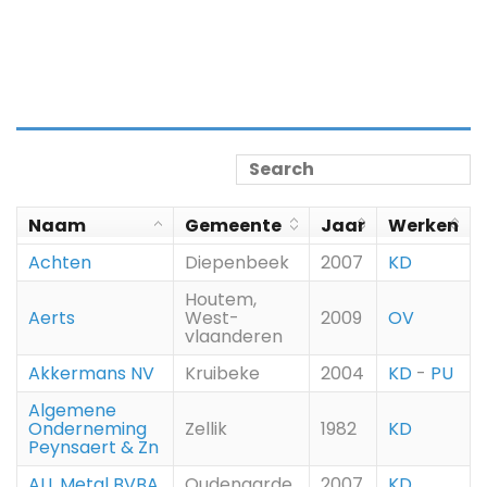
Naam
Gemeente
Jaar
Werken
Achten
Diepenbeek
2007
KD
Houtem,
Aerts
West-
2009
OV
vlaanderen
Akkermans NV
Kruibeke
2004
KD
-
PU
Algemene
Onderneming
Zellik
1982
KD
Peynsaert & Zn
ALL Metal BVBA
Oudenaarde
2007
KD