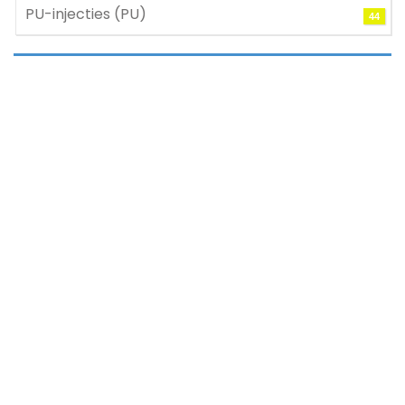
PU-injecties (PU)
44