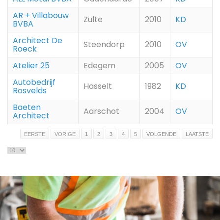
AR + Villabouw
Zulte
2010
KD
BVBA
Architect De
Steendorp
2010
OV
Roeck
Atelier 25
Edegem
2005
OV
Autobedrijf
Hasselt
1982
KD
Rosvelds
Baeten
Aarschot
2004
OV
Architect
EERSTE
VORIGE
1
2
3
4
5
VOLGENDE
LAATSTE