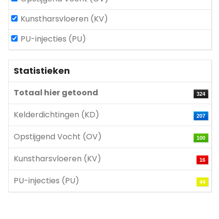
Kunstharsvloeren (KV)
PU-injecties (PU)
Statistieken
Totaal hier getoond
324
Kelderdichtingen (KD)
207
Opstijgend Vocht (OV)
100
Kunstharsvloeren (KV)
16
PU-injecties (PU)
44