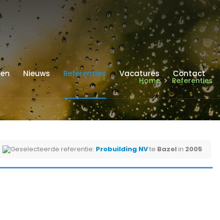
ren
Nieuws
Referenties
Vacatures
Contact
Home
Referenties
Geselecteerde referentie:
Probuilding NV
te
Bazel
in
2005