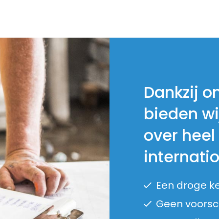
Dankzij o
bieden wi
over heel
internati
Een droge k
Geen voorsch