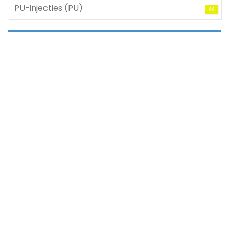
PU-injecties (PU)
44