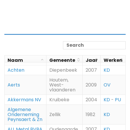
Naam
Gemeente
Jaar
Werken
Achten
Diepenbeek
2007
KD
Houtem,
Aerts
West-
2009
OV
vlaanderen
Akkermans NV
Kruibeke
2004
KD
-
PU
Algemene
Onderneming
Zellik
1982
KD
Peynsaert & Zn
ALL Metal BVBA
Oudenaarde
2007
KD