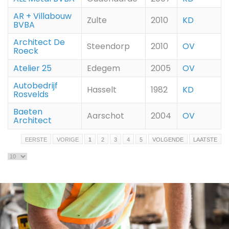
AR + Villabouw
Zulte
2010
KD
BVBA
Architect De
Steendorp
2010
OV
Roeck
Atelier 25
Edegem
2005
OV
Autobedrijf
Hasselt
1982
KD
Rosvelds
Baeten
Aarschot
2004
OV
Architect
EERSTE
VORIGE
1
2
3
4
5
VOLGENDE
LAATSTE