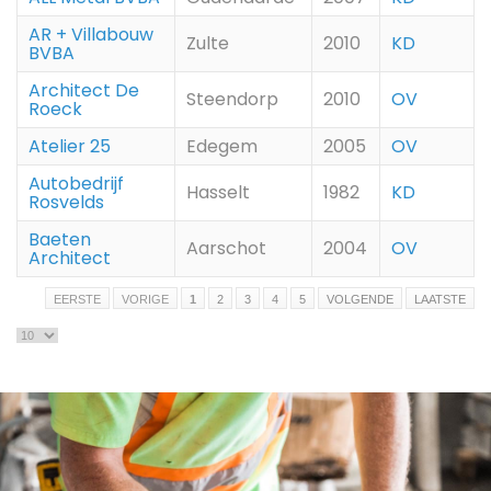
AR + Villabouw
Zulte
2010
KD
BVBA
Architect De
Steendorp
2010
OV
Roeck
Atelier 25
Edegem
2005
OV
Autobedrijf
Hasselt
1982
KD
Rosvelds
Baeten
Aarschot
2004
OV
Architect
EERSTE
VORIGE
1
2
3
4
5
VOLGENDE
LAATSTE