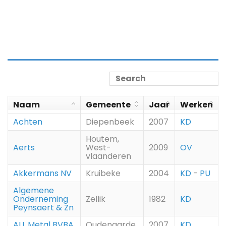
Naam
Gemeente
Jaar
Werken
Achten
Diepenbeek
2007
KD
Houtem,
Aerts
West-
2009
OV
vlaanderen
Akkermans NV
Kruibeke
2004
KD
-
PU
Algemene
Onderneming
Zellik
1982
KD
Peynsaert & Zn
ALL Metal BVBA
Oudenaarde
2007
KD