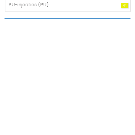
PU-injecties (PU)
44