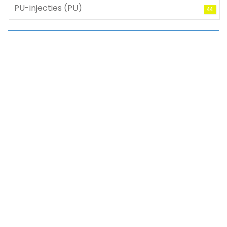
PU-injecties (PU)
44