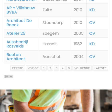
AR + Villabouw
Zulte
2010
KD
BVBA
Architect De
Steendorp
2010
OV
Roeck
Atelier 25
Edegem
2005
OV
Autobedrijf
Hasselt
1982
KD
Rosvelds
Baeten
Aarschot
2004
OV
Architect
EERSTE
VORIGE
1
2
3
4
5
VOLGENDE
LAATSTE