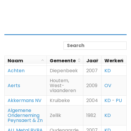
Naam
Gemeente
Jaar
Werken
Achten
Diepenbeek
2007
KD
Houtem,
Aerts
West-
2009
OV
vlaanderen
Akkermans NV
Kruibeke
2004
KD
-
PU
Algemene
Onderneming
Zellik
1982
KD
Peynsaert & Zn
ALL Metal BVBA
Oudenaarde
2007
KD